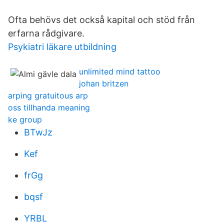
Ofta behövs det också kapital och stöd från
erfarna rådgivare.
Psykiatri läkare utbildning
unlimited mind tattoo
johan britzen
arping gratuitous arp
oss tillhanda meaning
ke group
BTwJz
Kef
frGg
bqsf
YRBL