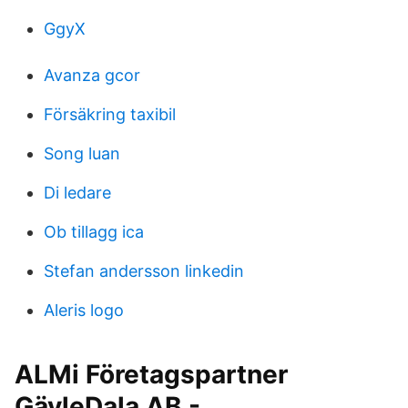
GgyX
Avanza gcor
Försäkring taxibil
Song luan
Di ledare
Ob tillagg ica
Stefan andersson linkedin
Aleris logo
ALMi Företagspartner
GävleDala AB -