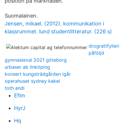
position på marknaden.
Suomalainen.
Jensen, mikael. (2012). kommunikation i
klassrummet. lund studentlitteratur. (226 s)
drograttfylleri
påföljd
gymnasieval 2021 göteborg
urbaser ab linköping
konsert kungsträdgården igår
operahuset sydney kakel
toth andi
Eflm
HyrJ
Hq