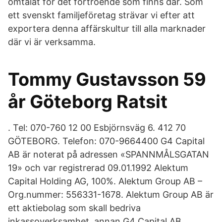
omtalat för det förtroende som finns där. Som
ett svenskt familjeföretag strävar vi efter att
exportera denna affärskultur till alla marknader
där vi är verksamma.
Tommy Gustavsson 59
år Göteborg Ratsit
​. ​Tel: 070-760 12 00 ​Esbjörnsväg 6. 412 70
GÖTEBORG. Telefon: 070-9664400 G4 Capital
AB är noterat på adressen «SPANNMÅLSGATAN
19» och var registrerad 09.01.1992 Alektum
Capital Holding AG, 100%. Alektum Group AB –
Org.nummer: 556331-1678. Alektum Group AB är
ett aktiebolag som skall bedriva
inkassoverksamhet, annan G4 Capital AB.