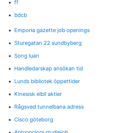
ff
bdcb
Emporia gazette job openings
Sturegatan 22 sundbyberg
Song luan
Handledarskap ansökan tid
Lunds bibliotek öppettider
Kinesisk elbil aktier
Rågsved tunnelbana adress
Cisco göteborg
Antropologi studiejob