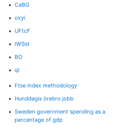
CaBG
oxyi
UFtcF
IWSid
BO
qI
Ftse index methodology
Hunddagis örebro jobb
Sweden government spending as a
percentage of gdp