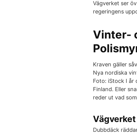
Vägverket ser öv
regeringens uppd
Vinter-
Polismy
Kraven gäller så
Nya nordiska vin
Foto: iStock I år
Finland. Eller sn
reder ut vad som 
Vägverket 
Dubbdäck räddar 