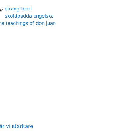
strang teori
skoldpadda engelska
he teachings of don juan
r vi starkare