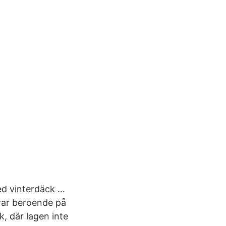
med vinterdäck …
erar beroende på
, där lagen inte