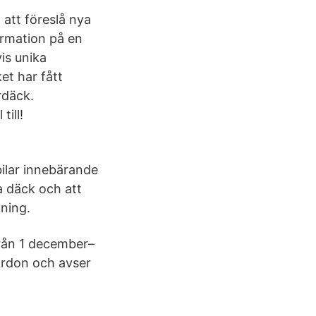
 att föreslå nya
formation på en
vis unika
et har fått
rdäck.
ill!
bilar innebärande
a däck och att
tning.
från 1 december–
fordon och avser