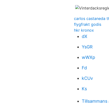
carlos castaneda t
flygfrakt godis
hkr kronox
dX
YsGR
wWXp
Fd
kCUv
Ks
Tillsammans ä