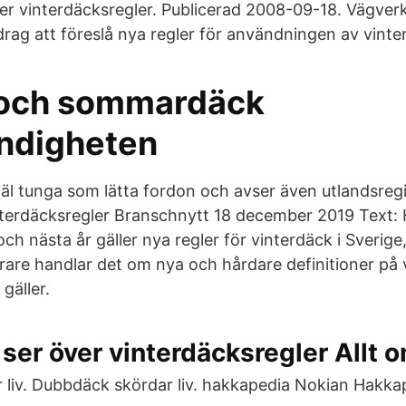
er vinterdäcksregler. Publicerad 2008-09-18. Vägverk
rag att föreslå nya regler för användningen av vinte
 och sommardäck
ndigheten
väl tunga som lätta fordon och avser även utlandsreg
terdäcksregler Branschnytt 18 december 2019 Text:
 och nästa år gäller nya regler för vinterdäck i Sverig
arare handlar det om nya och hårdare definitioner på 
gäller.
ser över vinterdäcksregler Allt o
liv. Dubbdäck skördar liv. hakkapedia Nokian Hakkape