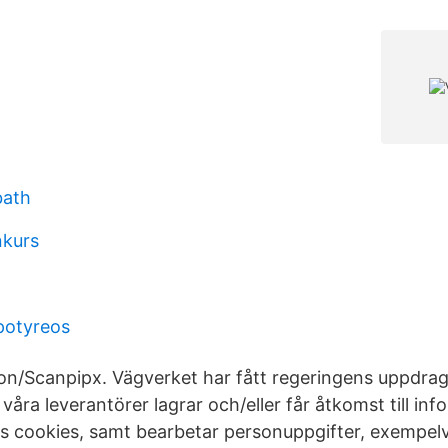
bath
nkurs
potyreos
cson/Scanpipx. Vägverket har fått regeringens uppdrag
 våra leverantörer lagrar och/eller får åtkomst till in
s cookies, samt bearbetar personuppgifter, exempel