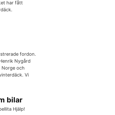
et har fått
rdäck.
istrerade fordon.
 Henrik Nygård
e, Norge och
vinterdäck. Vi
m bilar
llita Hjälp!