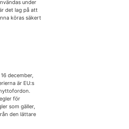
 användas under
r det lag på att
unna köras säkert
 16 december,
rierna är EU:s
nyttofordon.
egler för
ler som gäller,
från den lättare