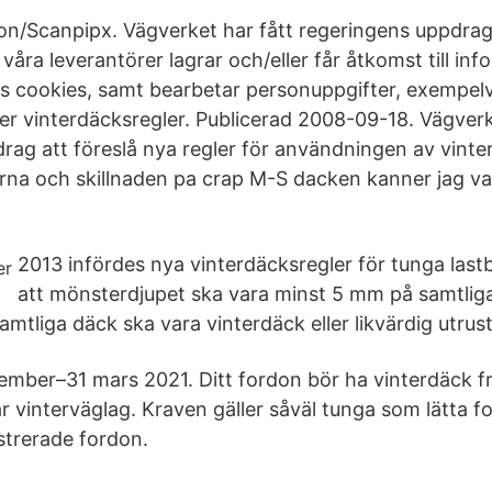
cson/Scanpipx. Vägverket har fått regeringens uppdrag
 våra leverantörer lagrar och/eller får åtkomst till in
s cookies, samt bearbetar personuppgifter, exempel
er vinterdäcksregler. Publicerad 2008-09-18. Vägverk
rag att föreslå nya regler för användningen av vinte
na och skillnaden pa crap M-S dacken kanner jag val t
2013 infördes nya vinterdäcksregler för tunga last
att mönsterdjupet ska vara minst 5 mm på samtlig
amtliga däck ska vara vinterdäck eller likvärdig utrus
ember–31 mars 2021. Ditt fordon bör ha vinterdäck 
r vinterväglag. Kraven gäller såväl tunga som lätta 
strerade fordon.