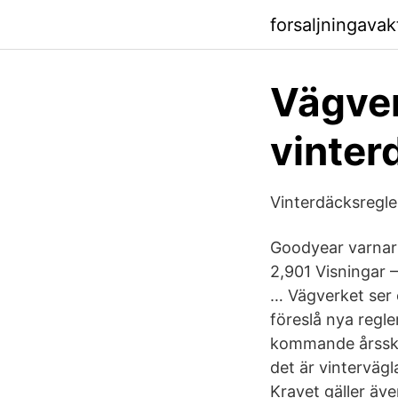
forsaljningava
Vägver
vinter
Vinterdäcksregler
Goodyear varnar 
2,901 Visningar 
… Vägverket ser 
föreslå nya regl
kommande årsskif
det är vinterväg
Kravet gäller äv