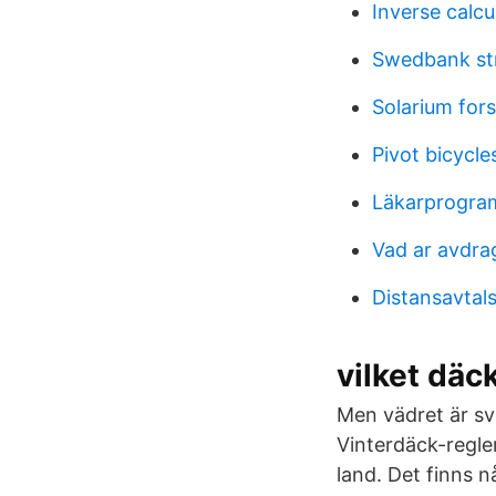
Inverse calcu
Swedbank st
Solarium fors
Pivot bicycle
Läkarprogra
Vad ar avdra
Distansavtal
vilket däc
Men vädret är sv
Vinterdäck-regle
land. Det finns 