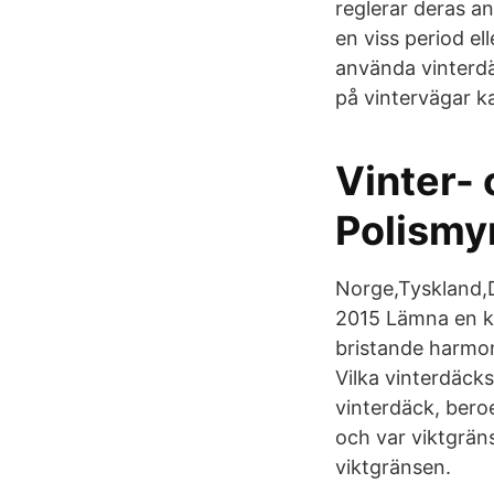
reglerar deras an
en viss period el
använda vinterdäc
på vintervägar 
Vinter-
Polismy
Norge,Tyskland,D
2015 Lämna en ko
bristande harmon
Vilka vinterdäcksr
vinterdäck, beroe
och var viktgräns
viktgränsen.