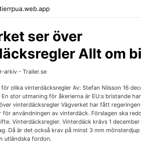
ktierrpua.web.app
ket ser över
däcksregler Allt om bi
-arkiv - Trailer.se
för olika vinterdäcksregler Av: Stefan Nilsson 16 de
– En stor utmaning för åkerierna är EU:s bristande h
över vinterdäcksregler Vägverket har fått regeringen
er för användningen av vinterdäck. Förslagen ska redo
te. Vinterdäcksregler. Vinterdäck krävs 1 december
lag. Då är det också krav på minst 3 mm mönsterdjup 
en utländska fordon.