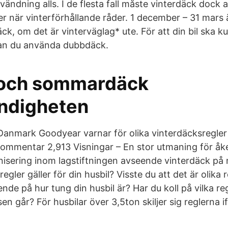
vändning alls. I de flesta fall måste vinterdäck dock
ler när vinterförhållande råder. 1 december – 31 mars ä
k, om det är vinterväglag* ute. För att din bil ska k
kan du använda dubbdäck.
 och sommardäck
ndigheten
anmark Goodyear varnar för olika vinterdäcksregler
mmentar 2,913 Visningar – En stor utmaning för åke
isering inom lagstiftningen avseende vinterdäck på 
egler gäller för din husbil? Visste du att det är olika r
nde på hur tung din husbil är? Har du koll på vilka reg
en går? För husbilar över 3,5ton skiljer sig reglerna i