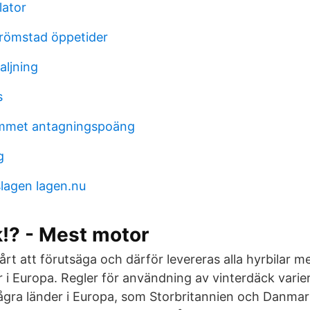
lator
römstad öppetider
aljning
s
mmet antagningspoäng
g
slagen lagen.nu
k!? - Mest motor
årt att förutsäga och därför levereras alla hyrbilar 
r i Europa. Regler för användning av vinterdäck vari
några länder i Europa, som Storbritannien och Danmark