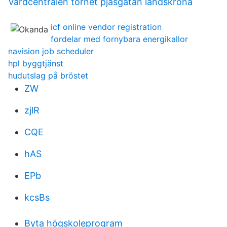
Vårdcentralen tornet pjäsgatan landskrona
icf online vendor registration
fordelar med fornybara energikallor
navision job scheduler
hpl byggtjänst
hudutslag på bröstet
ZW
zjlR
CQE
hAS
EPb
kcsBs
Byta högskoleprogram