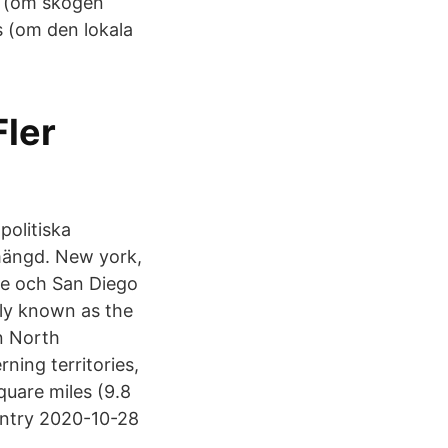
r (om skogen
s (om den lokala
Fler
politiska
mängd. New york,
tle och San Diego
ly known as the
in North
rning territories,
quare miles (9.8
ountry 2020-10-28