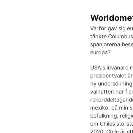
Worldomete
Varför gav sig e
tänkte Columbus 
spanjorerna bese
europa?
USA:s invånare m
presidentvalet är
ny undersökning
valnatten har fle
rekorddeltagande
mexiko. på min s
befolkning, religi
om Chiles största
2020. Chile är e