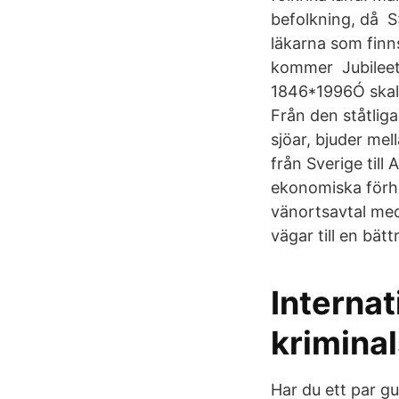
befolkning, då 
läkarna som fin
kommer Jubileet 
1846*1996Ó skall
Från den ståtliga
sjöar, bjuder me
från Sverige till
ekonomiska förhå
vänortsavtal med
vägar till en bä
Internat
kriminal
Har du ett par gu