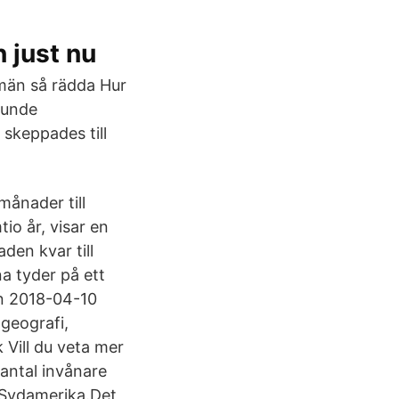
n just nu
ömän så rädda Hur
kunde
 skeppades till
månader till
io år, visar en
en kvar till
na tyder på ett
en 2018-04-10
geografi,
k Vill du veta mer
 antal invånare
v Sydamerika.Det