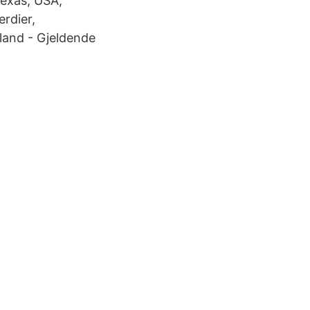
Texas, USA;
erdier,
 land - Gjeldende