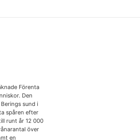
räknade Förenta
änniskor. Den
 Berings sund i
ta spåren efter
ll runt år 12 000
vånarantal över
amt en