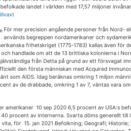
befolkade landet i världen med 17,57 miljoner invånar
illvaxt
För mer precision angående personer från Nord- el
används begreppen nordamerikaner och sydamerika
merikanska frihetskriget (1775-1783) kallas även för 
 och handlade om att de 13 brittiska kolonierna i Nor
i självständiga från Detta på grund av ett försvagat 
fficiellt den första människan med Acquired Immuno
änt som AIDS. Idag beräknas omkring 1 miljon männi
ocent av de drabbade, omkring 1 av 7, väntas vara 
fler amerikaner 10 sep 2020 6,5 procent av USA:s bef
40 procent av internerna. Svarta döms generellt till 
 vita, för 15. jan 2021 Befolkning; Geografi; Historie;