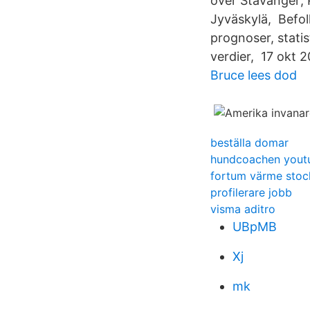
over Stavanger; 
Jyväskylä, Befolk
prognoser, stati
verdier, 17 okt 
Bruce lees dod
beställa domar
hundcoachen yout
fortum värme stoc
profilerare jobb
visma aditro
UBpMB
Xj
mk