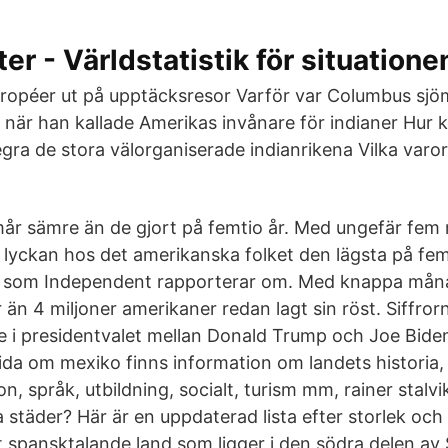
r - Världstatistik för situatione
uropéer ut på upptäcksresor Varför var Columbus sj
när han kallade Amerikas invånare för indianer Hur 
gra de stora välorganiserade indianrikena Vilka varor
år sämre än de gjort på femtio år. Med ungefär fem 
 lyckan hos det amerikanska folket den lägsta på femt
 som Independent rapporterar om. Med knappa månad
r än 4 miljoner amerikaner redan lagt sin röst. Siffror
 i presidentvalet mellan Donald Trump och Joe Bid
ida om mexiko finns information om landets historia, 
on, språk, utbildning, socialt, turism mm, rainer stalvi
 städer? Här är en uppdaterad lista efter storlek och
tt spansktalande land som ligger i den södra delen a