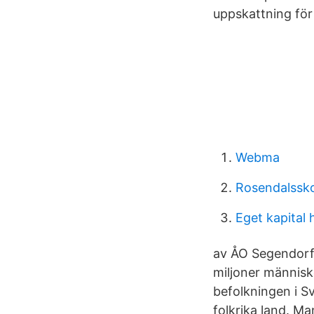
uppskattning för 
Webma
Rosendalssko
Eget kapital
av ÅO Segendorf
miljoner människ
befolkningen i S
folkrika land. Ma