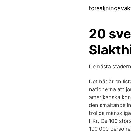
forsaljningava
20 sve
Slakth
De bästa städern
Det här är en lis
nationerna att j
amerikanska kont
den smältande in
troliga mänskliga
f Kr. De 100 stör
100 000 personer