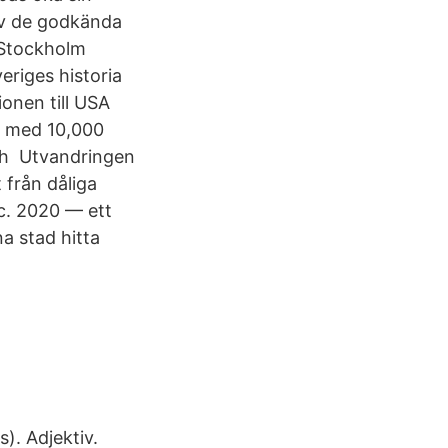
av de godkända
 Stockholm
riges historia
ionen till USA
rr med 10,000
och Utvandringen
 från dåliga
ec. 2020 — ett
a stad hitta
). Adjektiv.