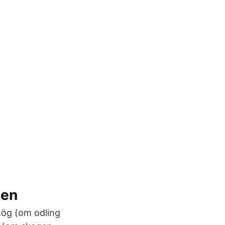
gen
shög (om odling