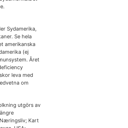
e.
ler Sydamerika,
ner. Se hela
det amerikanska
damerika (ej
immunsystem. Året
deficiency
skor leva med
omedvetna om
olkning utgörs av
längre
 Næringsliv; Kart