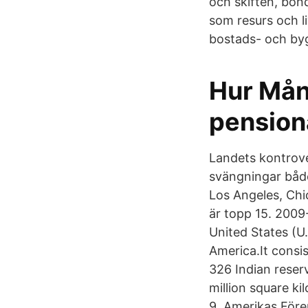
och skiften, bön
som resurs och l
bostads- och byg
Hur Mång
pension
Landets kontrove
svängningar både
Los Angeles, Chi
är topp 15. 200
United States (U.
America.It consist
326 Indian reser
million square ki
9. Amerikas Före