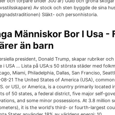
der och torpare under 300 år) Guld och gröna skoga
ivsstilsskapare) Av stock och sten byggde de sina hu
gnadstraditionen) Släkt- och personhistoria.
a Människor Bor I Usa - 
ärer än barn
rsiella president, Donald Trump, skapar rubriker och 
 i USA … Lista på USA:s 50 största städer med folk
cago, Miami, Philadelphia, Dallas, San Franciso, Seat
9-08-21 The United States of America (USA), common
S. or US), or America, is a country primarily located 
s of 50 states, a federal district, five major self-gove
vations, and some minor possessions. At 3.8 million s
lometers), it is the world's third- or fourth-largest c
nta Stater använder 18% av världens energi; 10.