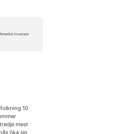
folkning 10
 kommer
tredje mest
pås öka sin