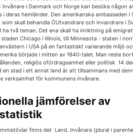
S: Invånare i Danmark och Norge kan besöka någon 
ns i deras hemländer. Den amerikanska ambassaden i
som skall behandla ÓUtvandrare och invandrare i Sve
 ha två teman. Det ena skall ha inriktning på emigrat
 staden Chicago i Illinois, till Minnesota - staten i no
llanvästern i USA på en fantastiskt varierande miljö 
 Amerika började i mitten av 1840-talet. Man reste bort
llanden, religiös ofördragsamhet eller politisk 14 d
 en stad i ett annat land är att tillsammans med denn
ttre verksamhet för kommunens invånare.
ionella jämförelser av
statistik
mmistövlar finns det Land. Invånare (plural i parentes