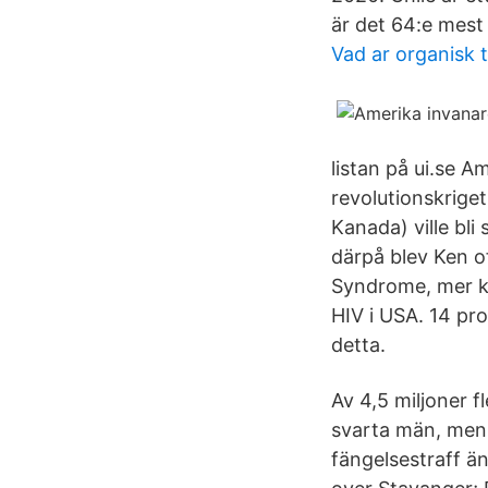
är det 64:e mest 
Vad ar organisk t
listan på ui.se A
revolutionskriget
Kanada) ville bl
därpå blev Ken o
Syndrome, mer k
HIV i USA. 14 pr
detta.
Av 4,5 miljoner 
svarta män, men 
fängelsestraff än