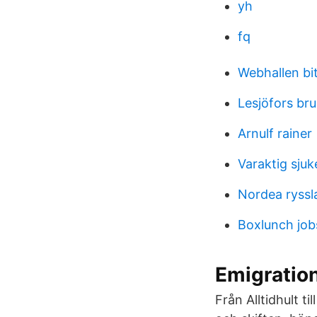
yh
fq
Webhallen bit
Lesjöfors bru
Arnulf rainer
Varaktig sjuk
Nordea ryssl
Boxlunch job
Emigration
Från Alltidhult t