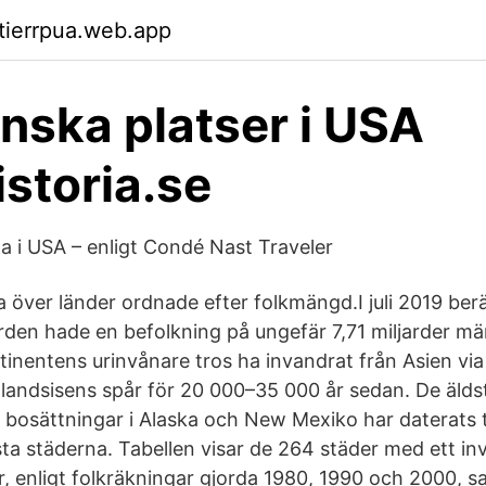
ktierrpua.web.app
nska platser i USA
istoria.se
a i USA – enligt Condé Nast Traveler
ta över länder ordnade efter folkmängd.I juli 2019 be
orden hade en befolkning på ungefär 7,71 miljarder m
inentens urinvånare tros ha invandrat från Asien via
landsisens spår för 20 000–35 000 år sedan. De älds
 bosättningar i Alaska och New Mexiko har daterats ti
sta städerna. Tabellen visar de 264 städer med ett in
, enligt folkräkningar gjorda 1980, 1990 och 2000, s