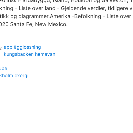
Politisk Fjardabyggd, Island; Houston og Galveston, 
ning - Liste over land - Gjeldende verdier, tidligere v
stikk og diagrammer.Amerika -Befolkning - Liste over
2020 Santa Fe, New Mexico.
app ägglossning
kungsbacken hemavan
ube
kholm exergi