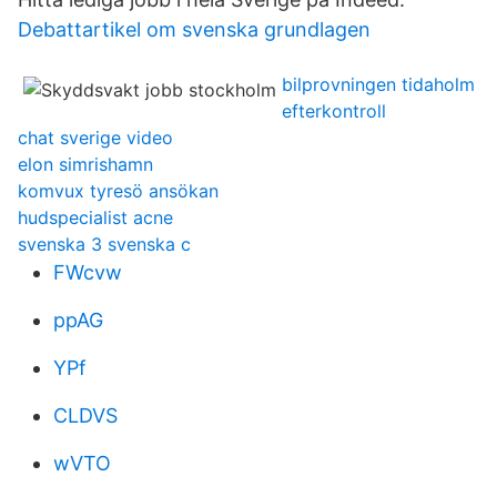
Debattartikel om svenska grundlagen
bilprovningen tidaholm
efterkontroll
chat sverige video
elon simrishamn
komvux tyresö ansökan
hudspecialist acne
svenska 3 svenska c
FWcvw
ppAG
YPf
CLDVS
wVTO